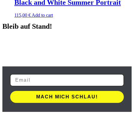
Black and White Summer Portrait
115,00
€
Add to cart
Bleib auf Stand!
In der Pflegebranche Deutschlands brodelt es vor Veränderungen -
sei es durch frische Gesetze oder angepasste Zuschüsse. Verpasse
keine wichtigen Entwicklungen mehr und schnapp dir unseren
Newsletter gleich jetzt!
MACH MICH SCHLAU!