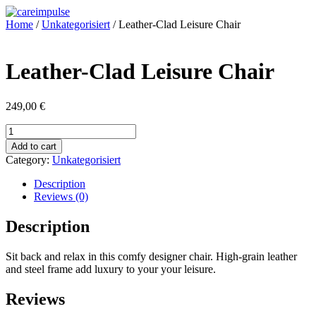
Zum
Inhalt
Home
/
Unkategorisiert
/ Leather-Clad Leisure Chair
wechseln
Leather-Clad Leisure Chair
249,00
€
Leather-
Clad
Add to cart
Leisure
Category:
Unkategorisiert
Chair
quantity
Description
Reviews (0)
Description
Sit back and relax in this comfy designer chair. High-grain leather
and steel frame add luxury to your your leisure.
Reviews